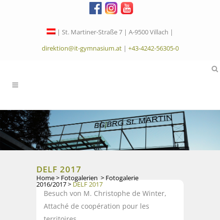
| St. Martiner-Straße 7 | A-9500 Villach |
direktion@it-gymnasium.at
|
+43-4242-56305-0
DELF 2017
Home
>
Fotogalerien
>
Fotogalerie
2016/2017
>
DELF 2017
Besuch von M. Christophe de Winter,
Attaché de coopération pour les
territoires