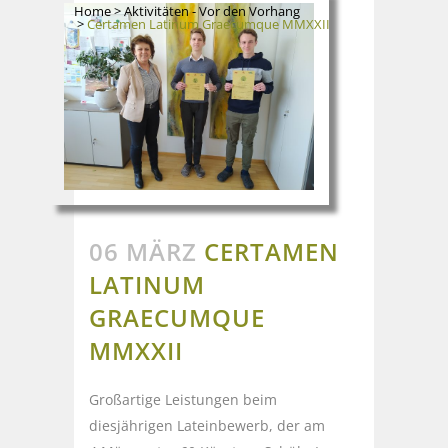
Home
>
Aktivitäten - Vor den Vorhang
>
Certamen Latinum Graecumque MMXXII
06 MÄRZ
CERTAMEN
LATINUM
GRAECUMQUE
MMXXII
Großartige Leistungen beim
diesjährigen Lateinbewerb, der am