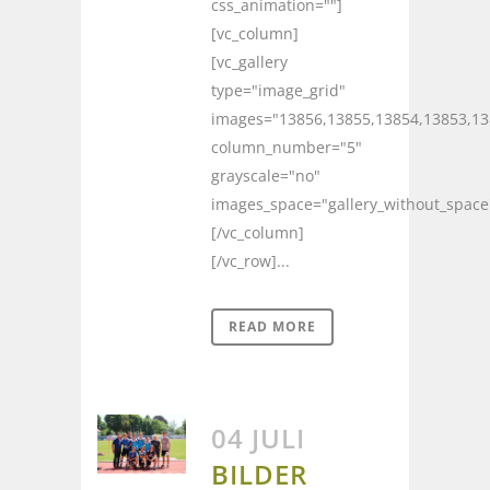
css_animation=""]
[vc_column]
[vc_gallery
type="image_grid"
images="13856,13855,13854,13853,13
column_number="5"
grayscale="no"
images_space="gallery_without_space
[/vc_column]
[/vc_row]...
READ MORE
04 JULI
BILDER