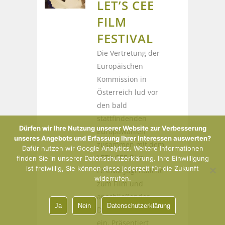
LET’S CEE
FILM
FESTIVAL
Die Vertretung der
Europäischen
Kommission in
Österreich lud vor
den bald
stattfindenden
Dürfen wir Ihre Nutzung unserer Website zur Verbesserung
Europawahlen
unseres Angebots und Erfassung Ihrer Interessen auswerten?
zusammen mit dem
Dafür nutzen wir Google Analytics. Weitere Informationen
LET’s CEE Film
finden Sie in unserer Datenschutzerklärung. Ihre Einwilligung
ist freiwillig, Sie können diese jederzeit für die Zukunft
Festival Jugendliche
widerrufen.
zum Film und
anschließender
Ja
Nein
Datenschutzerklärung
Diskussion ins Kino
ein. Präsentiert