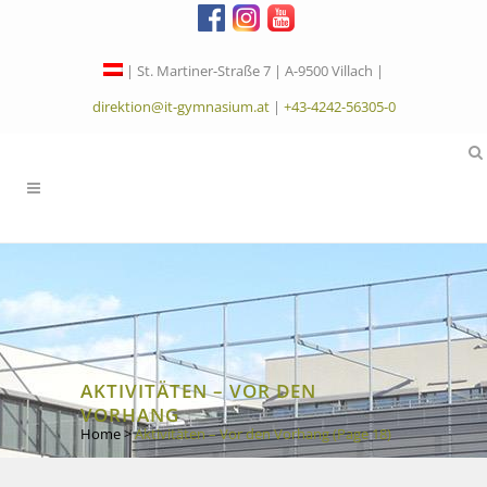
| St. Martiner-Straße 7 | A-9500 Villach |
direktion@it-gymnasium.at
|
+43-4242-56305-0
AKTIVITÄTEN – VOR DEN
VORHANG
Home
>
Aktivitäten – Vor den Vorhang
(Page 18)