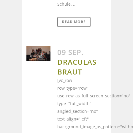
Schule. ...
READ MORE
09 SEP.
DRACULAS
BRAUT
[vc_row
row_type="row"
use_row_as_full_screen_section="no"
type="full_width"
angled_section="no"
text_align="left"
background_image_as_pattern="witho