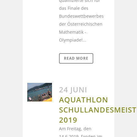
qualifizierte sich für
das Finale des
Bundeswettbewerbes
der Österreichischen
Mathematik -
Olympiade!...
READ MORE
24 JUNI
AQUATHLON
SCHULLANDESMEIST
2019
Am Freitag, den
14.6.2019, fanden im