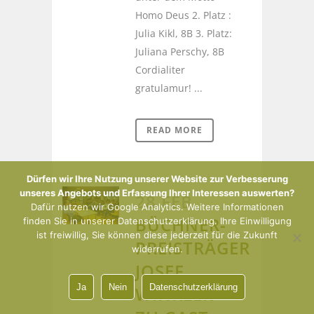
Homo Deus 2. Platz :
Julia Kikl, 8B 3. Platz:
Juliana Perschy, 8B
Cordialiter
gratulamur! ...
READ MORE
Dürfen wir Ihre Nutzung unserer Website zur Verbesserung
unseres Angebots und Erfassung Ihrer Interessen auswerten?
28 FEB.
Dafür nutzen wir Google Analytics. Weitere Informationen
BÜCHNER-
finden Sie in unserer Datenschutzerklärung. Ihre Einwilligung
ist freiwillig, Sie können diese jederzeit für die Zukunft
PREISTRÄGER
widerrufen.
JOSEF
Ja
Nein
Datenschutzerklärung
WINKLER