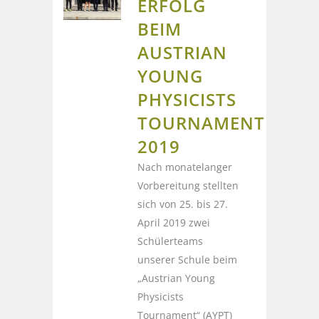
RFOLG B
EIM A
USTRIAN Y
OUNG P
HYSICISTS T
OURNAMENT 2
019
Nach monatelanger
Vorbereitung stellten
sich von 25. bis 27.
April 2019 zwei
Schülerteams
unserer Schule beim
„Austrian Young
Physicists
Tournament“ (AYPT)