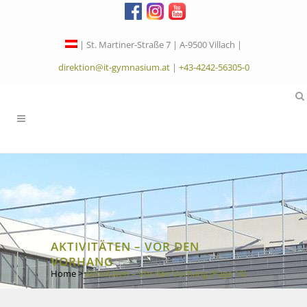
| St. Martiner-Straße 7 | A-9500 Villach |
direktion@it-gymnasium.at
|
+43-4242-56305-0
AKTIVITÄTEN – VOR DEN
VORHANG
Home
>
Aktivitäten – Vor den Vorhang
(Page 19)