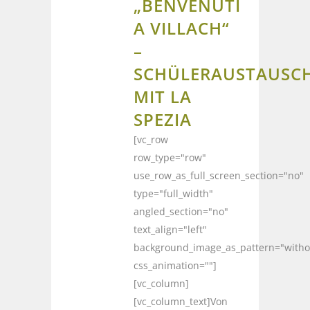
„BENVENUTI
A VILLACH“
–
SCHÜLERAUSTAUSC
MIT LA
SPEZIA
[vc_row
row_type="row"
use_row_as_full_screen_section="no"
type="full_width"
angled_section="no"
text_align="left"
background_image_as_pattern="witho
css_animation=""]
[vc_column]
[vc_column_text]Von