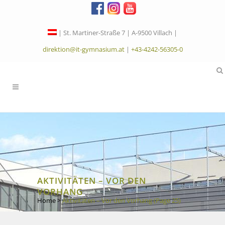
| St. Martiner-Straße 7 | A-9500 Villach |
direktion@it-gymnasium.at
|
+43-4242-56305-0
AKTIVITÄTEN – VOR DEN
VORHANG
Home
>
Aktivitäten – Vor den Vorhang
(Page 25)