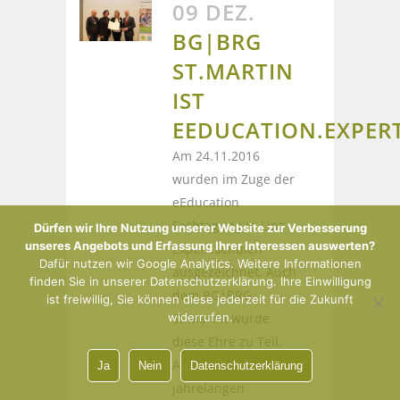
09 DEZ.
BG|BRG
ST.MARTIN
IST
EEDUCATION.EXPER
Am 24.11.2016
wurden im Zuge der
eEducation
Fachtagung in Linz
Dürfen wir Ihre Nutzung unserer Website zur Verbesserung
unseres Angebots und Erfassung Ihrer Interessen auswerten?
Expert.Schulen
Dafür nutzen wir Google Analytics. Weitere Informationen
ausgezeichnet. Auch
finden Sie in unserer Datenschutzerklärung. Ihre Einwilligung
dem BG|BRG
ist freiwillig, Sie können diese jederzeit für die Zukunft
widerrufen.
St.Martin wurde
diese Ehre zu Teil.
Aufgrund der
Ja
Nein
Datenschutzerklärung
jahrelangen