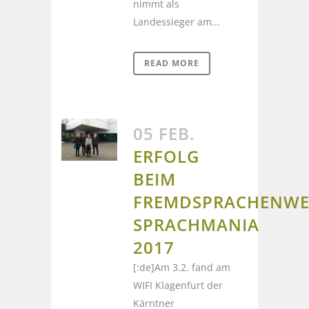
nimmt als
Landessieger am...
READ MORE
05 FEB.
ERFOLG
BEIM
FREMDSPRACHENWE
SPRACHMANIA
2017
[:de]Am 3.2. fand am
WIFI Klagenfurt der
Kärntner