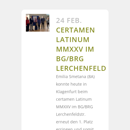
24 FEB.
CERTAMEN
LATINUM
MMXXV IM
BG/BRG
LERCHENFELD
Emilia Smetana (8A)
konnte heute in
Klagenfurt beim
certamen Latinum
MMXXV im BG/BRG
Lerchenfeldstr.
erneut den 1. Platz
erringen und somit