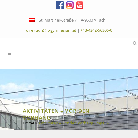
| St. Martiner-Straße 7 | A-9500 Villach |
direktion@it-gymnasium.at
|
+43-4242-56305-0
AKTIVITÄTEN – VOR DEN
VORHANG
Home
>
Aktivitäten – Vor den Vorhang
(Page 5)