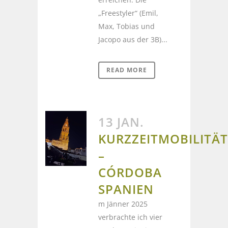
„Freestyler“ (Emil,
Max, Tobias und
Jacopo aus der 3B)...
READ MORE
13 JAN.
KURZZEITMOBILITÄT
–
CÓRDOBA
SPANIEN
m Jänner 2025
verbrachte ich vier