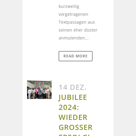
kurzweilig
vorgetragenen
Textpassagen aus
seinen eher düster
anmutenden...
READ MORE
14 DEZ.
JUBILEE
2024:
WIEDER
GROSSER E