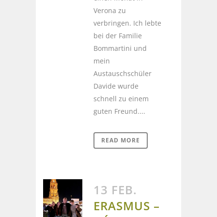
Verona zu
verbringen. Ich lebte
bei der Familie
Bommartini und
mein
Austauschschüler
Davide wurde
schnell zu einem
guten Freund....
READ MORE
13 FEB.
ERASMUS –