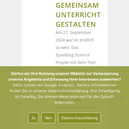
GEMEINSAM
UNTERRICHT
GESTALTEN
Am 27. September
2024 war es endlich
so weit. Das
Sparkling Science
Projekt mit dem Titel
„Mathe Connect“, in
Dürfen wir Ihre Nutzung unserer Website zur Verbesserung
dem gemeinsam mit
unseres Angebots und Erfassung Ihrer Interessen auswerten?
Schülerinnen und
Dafür nutzen wir Google Analytics. Weitere Informationen
finden Sie in unserer Datenschutzerklärung. Ihre Einwilligung
Schülern
ist freiwillig, Sie können diese jederzeit für die Zukunft
realitätsnahe
widerrufen.
Unterrichtseinheiten
in Mathematik
Ja
Nein
Datenschutzerklärung
entwickelt werden,