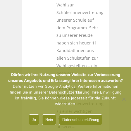
Wahl zur
SchülerInnenvertretung
unserer Schule auf
dem Programm. Sehr
zu unserer Freude
haben sich heuer 11
KandidatInnen aus
allen Schulstufen zur
Wahl gestellten – ein
noch nie
Dürfen wir Ihre Nutzung unserer Website zur Verbesserung
unseres Angebots und Erfassung Ihrer Interessen auswerten?
dagewesener
Dafür nutzen wir Google Analytics. Weitere Informationen
Rekord, der zeigt,
finden Sie in unserer Datenschutzerklärung. Ihre Einwilligung
dass die
ist freiwillig, Sie können diese jederzeit für die Zukunft
SchülerInnenvertretung
widerrufen.
zu einer wichtigen
Institution in
Ja
Nein
Datenschutzerklärung
unserer...