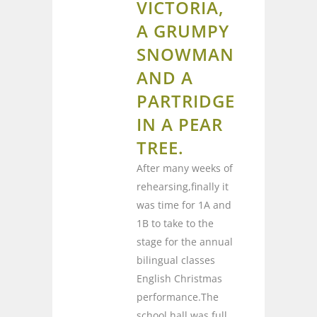
VICTORIA,
A GRUMPY
SNOWMAN
AND A
PARTRIDGE
IN A PEAR
TREE.
After many weeks of
rehearsing,finally it
was time for 1A and
1B to take to the
stage for the annual
bilingual classes
English Christmas
performance.The
school hall was full