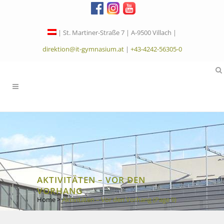
| St. Martiner-Straße 7 | A-9500 Villach |
direktion@it-gymnasium.at
|
+43-4242-56305-0
AKTIVITÄTEN – VOR DEN
VORHANG
Home
>
Aktivitäten – Vor den Vorhang
(Page 9)