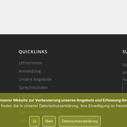
QUICKLINKS
S
LehrerInnen
Fa
Anmeldung
je
Unsere Angebote
hi
Sprechstunden
Elternverein
Ik
 unserer Website zur Verbesserung unseres Angebots und Erfassung Ihr
Abendgymnasium
inden Sie in unserer Datenschutzerklärung. Ihre Einwilligung ist freiwil
Datenschutzerklärung
Impressum
Ja
Nein
Datenschutzerklärung