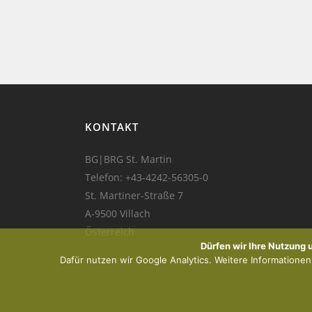
KONTAKT
BG|BRG St. Martin
Telefon:
+43-4242-56305-0
St. Martiner-Straße 7
A-9500 Villach
Österreich
Dürfen wir Ihre Nutzung
Dafür nutzen wir Google Analytics. Weitere Informationen f