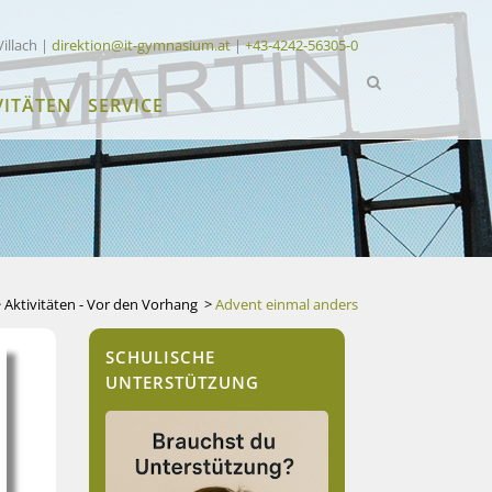
Villach |
direktion@it-gymnasium.at
|
+43-4242-56305-0
VITÄTEN
SERVICE
>
Aktivitäten - Vor den Vorhang
>
Advent einmal anders
SCHULISCHE
UNTERSTÜTZUNG