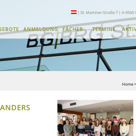
| St. Martiner-Straße 7 | A-9500 
GEBOTE
ANMELDUNG
FÄCHER
TERMINE
AKTI
Home
 ANDERS