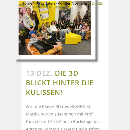
Home
>
Aktivitäten - Vor den Vorhang
>
Die 3D
blickt hinter die Kulissen!
13 DEZ.
DIE 3D
BLICKT HINTER DIE
KULISSEN!
Wir, die Klasse 3D des BG/BRG St.
Martin, waren zusammen mit Prof.
Fanzott und Prof.Pianca Backstage bei
Antenne Kärnten zu Gast und durften