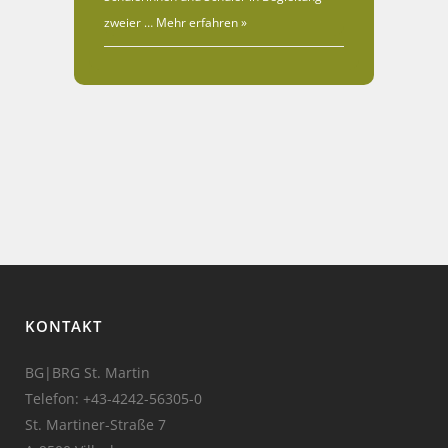
zweier …
Mehr erfahren »
KONTAKT
BG|BRG St. Martin
Telefon:
+43-4242-56305-0
St. Martiner-Straße 7