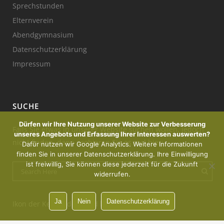
Sprechstunden
Elternverein
Abendgymnasium
Datenschutzerklärung
Impressum
SUCHE
Dürfen wir Ihre Nutzung unserer Website zur Verbesserung
Falls Sie etwas in unserer Website suchen wollen, jedoch
unseres Angebots und Erfassung Ihrer Interessen auswerten?
nicht finden, dann probieren Sie es mal hier:
Dafür nutzen wir Google Analytics. Weitere Informationen
finden Sie in unserer Datenschutzerklärung. Ihre Einwilligung
ist freiwillig, Sie können diese jederzeit für die Zukunft
widerrufen.
Ja
Nein
Datenschutzerklärung
Ikon der Kerze : designed by Freepik