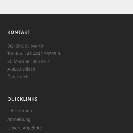
KONTAKT
BG|BRG St. Martin
Telefon:
+43-4242-56305-0
St. Martiner-Straße 7
A-9500 Villach
Österreich
QUICKLINKS
LehrerInnen
Anmeldung
Unsere Angebote