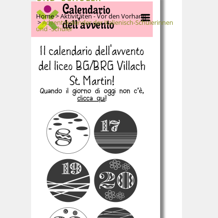
Home
>
Aktivitäten - Vor den Vorhang
>
Adventskalender der Italienisch-Schülerinnen
und -Schüler