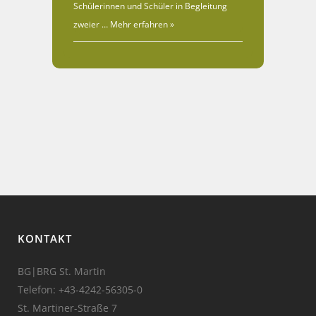
Schülerinnen und Schüler in Begleitung
zweier …
Mehr erfahren »
KONTAKT
BG|BRG St. Martin
Telefon:
+43-4242-56305-0
St. Martiner-Straße 7