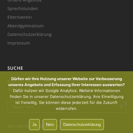
Sprechstunden
Elternverein
Abendgymnasium
Datenschutzerklärung
Impressum
SUCHE
Dürfen wir Ihre Nutzung unserer Website zur Verbesserung
Falls Sie etwas in unserer Website suchen wollen, jedoch
unseres Angebots und Erfassung Ihrer Interessen auswerten?
nicht finden, dann probieren Sie es mal hier:
Dafür nutzen wir Google Analytics. Weitere Informationen
finden Sie in unserer Datenschutzerklärung. Ihre Einwilligung
ist freiwillig, Sie können diese jederzeit für die Zukunft
widerrufen.
Ja
Nein
Datenschutzerklärung
Ikon der Kerze : designed by Freepik