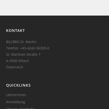
KONTAKT
BG|BRG St. Martin
Telefon:
+43-4242-56305-0
St. Martiner-Straße 7
A-9500 Villach
Österreich
QUICKLINKS
LehrerInnen
Anmeldung
Unsere Angebote