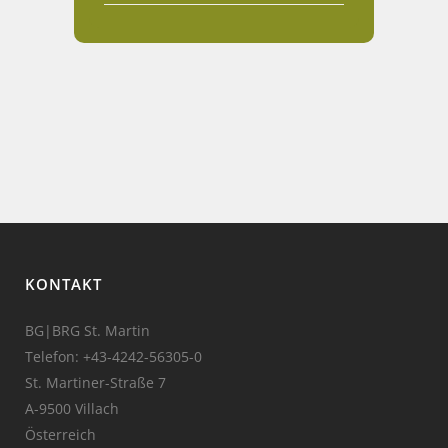
KONTAKT
BG|BRG St. Martin
Telefon:
+43-4242-56305-0
St. Martiner-Straße 7
A-9500 Villach
Österreich