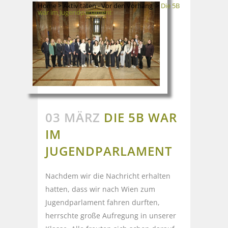
Home
>
Aktivitäten - Vor den Vorhang
>
Die 5B
war im Jugendparlament
03 MÄRZ
DIE 5B WAR
IM
JUGENDPARLAMENT
Nachdem wir die Nachricht erhalten
hatten, dass wir nach Wien zum
Jugendparlament fahren durften,
herrschte große Aufregung in unserer