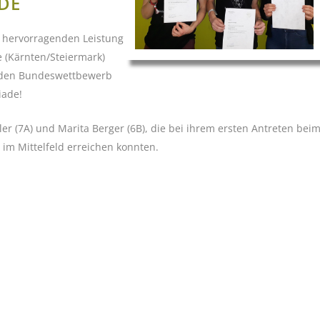
DE
r hervorragenden Leistung
 (Kärnten/Steiermark)
ür den Bundeswettbewerb
iade!
er (7A) und Marita Berger (6B), die bei ihrem ersten Antreten bei
 im Mittelfeld erreichen konnten.