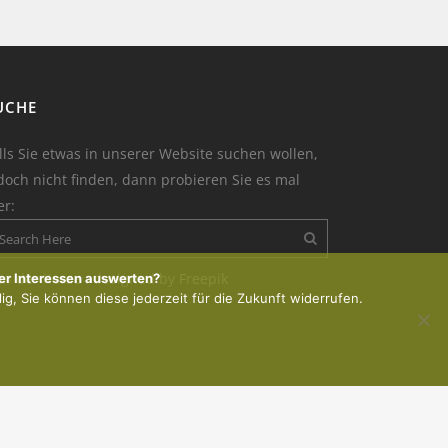
UCHE
lls Sie etwas in unserer Website suchen wollen,
doch nicht finden, dann probieren Sie es mal
er:
on der Kerze : designed by Freepik
er Interessen auswerten?
lig, Sie können diese jederzeit für die Zukunft widerrufen.