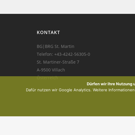
KONTAKT
BG|BRG St. Martin
Telefon:
+43-4242-56305-0
St. Martiner-Straße 7
A-9500 Villach
Österreich
Dürfen wir Ihre Nutzung
Dafür nutzen wir Google Analytics. Weitere Informationen f