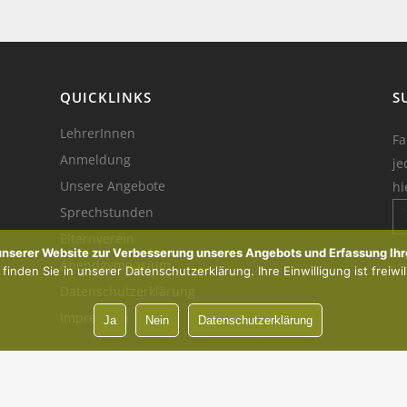
QUICKLINKS
S
LehrerInnen
Fa
Anmeldung
je
Unsere Angebote
hi
Sprechstunden
Elternverein
Ik
 unserer Website zur Verbesserung unseres Angebots und Erfassung Ihr
Abendgymnasium
inden Sie in unserer Datenschutzerklärung. Ihre Einwilligung ist freiwil
Datenschutzerklärung
Impressum
Ja
Nein
Datenschutzerklärung
Vorsprung durch Innovation