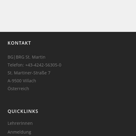
KONTAKT
BG|BRG St. Martin
Telefon:
+43-4242-56305-0
St. Martiner-Straße 7
A-9500 Villach
Österreich
QUICKLINKS
LehrerInnen
Anmeldung