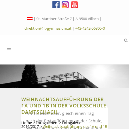
| St. Martiner-Straße 7 | A-9500 Villach |
direktion@it-gymnasium.at
|
+43-4242-56305-0
WEIHNACHTSAUFFÜHRUNG DER
1A UND 1B IN DER VOLKSSCHULE
DAMTSCHACH
Am 16. Dezember, gleich einen Tag
nach der Erstaufführung an der Schule,
Home
>
Fotogalerien
>
Fotogalerie
2016/2017
>
Weihnachtsaufführung der 1A und 1B
wanderten die 1A und die 1B mit ihrem