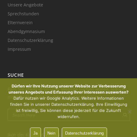
Unsere Angebote
Sprechstunden
Elternverein
Abendgymnasium
Datenschutzerklärung
Impressum
SUCHE
Dürfen wir Ihre Nutzung unserer Website zur Verbesserung
Falls Sie etwas in unserer Website suchen wollen, jedoch
unseres Angebots und Erfassung Ihrer Interessen auswerten?
nicht finden, dann probieren Sie es mal hier:
Dafür nutzen wir Google Analytics. Weitere Informationen
finden Sie in unserer Datenschutzerklärung. Ihre Einwilligung
ist freiwillig, Sie können diese jederzeit für die Zukunft
widerrufen.
Ja
Nein
Datenschutzerklärung
Ikon der Kerze : designed by Freepik