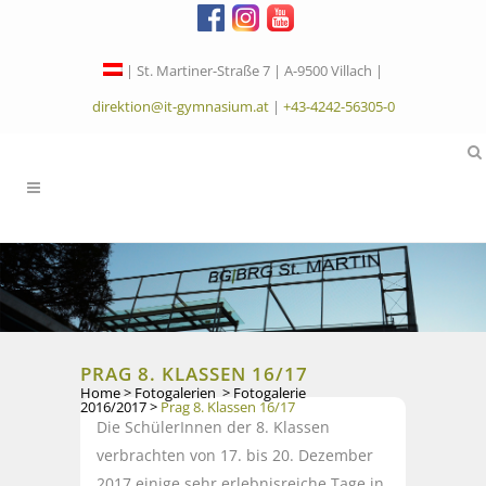
| St. Martiner-Straße 7 | A-9500 Villach |
direktion@it-gymnasium.at
|
+43-4242-56305-0
PRAG 8. KLASSEN 16/17
Home
>
Fotogalerien
>
Fotogalerie
2016/2017
>
Prag 8. Klassen 16/17
Die SchülerInnen der 8. Klassen
verbrachten von 17. bis 20. Dezember
2017 einige sehr erlebnisreiche Tage in