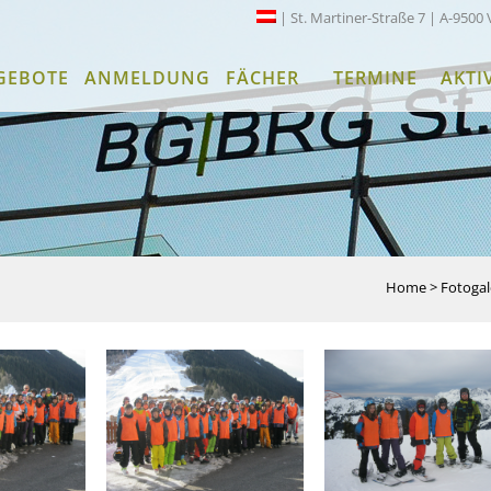
| St. Martiner-Straße 7 | A-9500 
GEBOTE
ANMELDUNG
FÄCHER
TERMINE
AKTI
Home
>
Fotogal