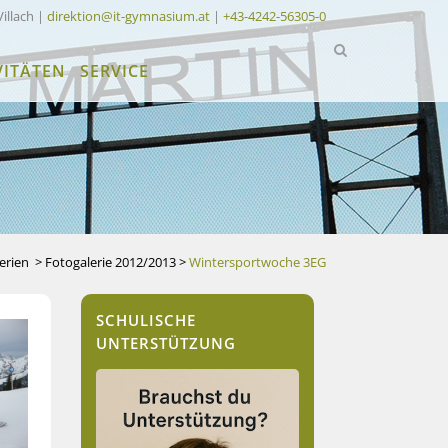
Villach |
direktion@it-gymnasium.at
|
+43-4242-56305-0
VITÄTEN
SERVICE
erien
>
Fotogalerie 2012/2013
>
Wintersportwoche 3EG
SCHULISCHE
UNTERSTÜTZUNG