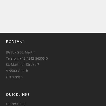
KONTAKT
BG|BRG St. Martin
Telefon:
+43-4242-56305-0
St. Martiner-Straße 7
A-9500 Villach
Österreich
QUICKLINKS
LehrerInnen