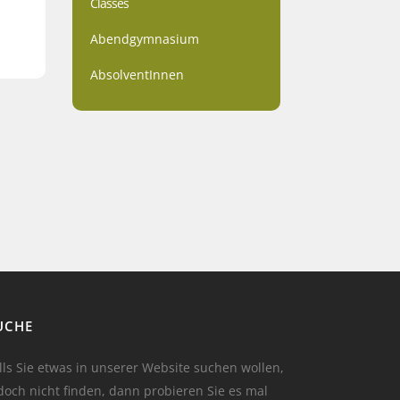
Classes
Abendgymnasium
AbsolventInnen
UCHE
lls Sie etwas in unserer Website suchen wollen,
doch nicht finden, dann probieren Sie es mal