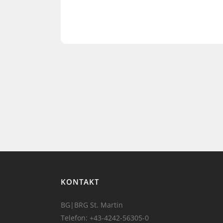
KONTAKT
BG|BRG St. Martin
Telefon:
+43-4242-56305-0