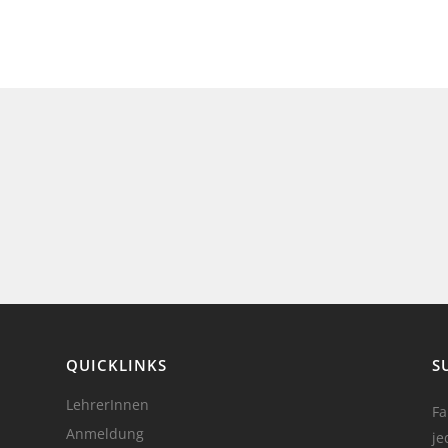
QUICKLINKS
S
LehrerInnen
Fa
Anmeldung
je