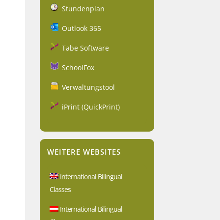
Stundenplan
Outlook 365
Tabe Software
SchoolFox
Verwaltungstool
iPrint (QuickPrint)
WEITERE WEBSITES
International Bilingual
Classes
International Bilingual