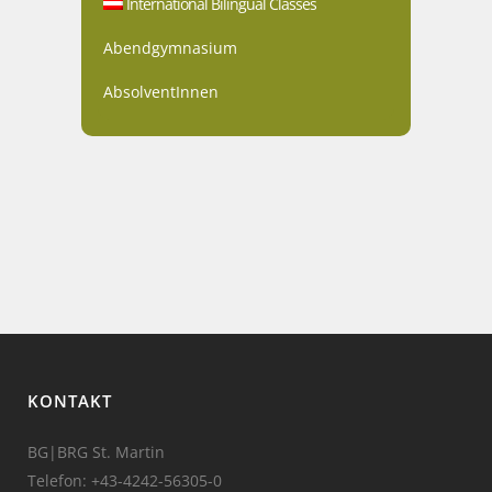
International Bilingual Classes
Abendgymnasium
AbsolventInnen
KONTAKT
BG|BRG St. Martin
Telefon:
+43-4242-56305-0