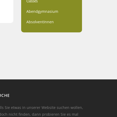
Classes
Abendgymnasium
AbsolventInnen
UCHE
lls Sie etwas in unserer Website suchen wollen,
doch nicht finden, dann probieren Sie es mal