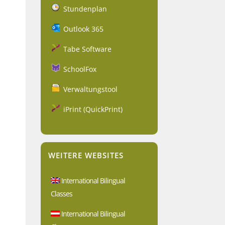
Stundenplan
Outlook 365
Tabe Software
SchoolFox
Verwaltungstool
iPrint (QuickPrint)
WEITERE WEBSITES
International Bilingual
Classes
International Bilingual