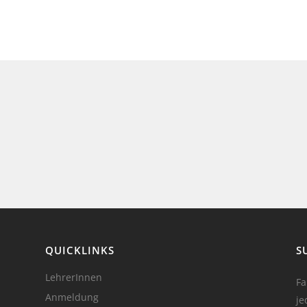
QUICKLINKS
S
LehrerInnen
Fa
Anmeldung
je