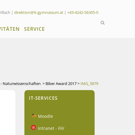
Villach |
direktion@it-gymnasium.at
|
+43-4242-56305-0
VITÄTEN
SERVICE
n - Naturwissenschaften
>
Biber Award 2017
>
IMG_5879
IT-SERVICES
Moodle
Intranet - Filr