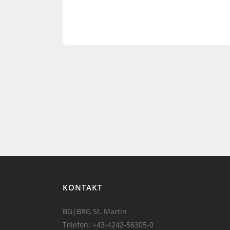
KONTAKT
BG|BRG St. Martin
Telefon:
+43-4242-56305-0