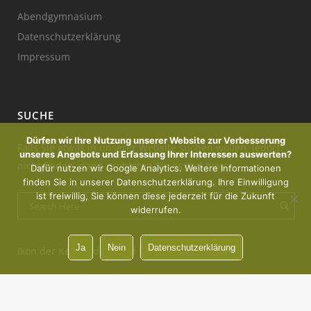
Abendgymnasium
Datenschutzerklärung
Impressum
SUCHE
Dürfen wir Ihre Nutzung unserer Website zur Verbesserung
Falls Sie etwas in unserer Website suchen wollen, jedoch
unseres Angebots und Erfassung Ihrer Interessen auswerten?
nicht finden, dann probieren Sie es mal hier:
Dafür nutzen wir Google Analytics. Weitere Informationen
finden Sie in unserer Datenschutzerklärung. Ihre Einwilligung
ist freiwillig, Sie können diese jederzeit für die Zukunft
widerrufen.
Ja
Nein
Datenschutzerklärung
Ikon der Kerze : designed by Freepik
Vorsprung durch Innovation