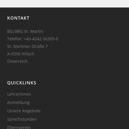
KONTAKT
BG|BRG St. Martin
Telefon:
+43-4242-56305-0
St. Martiner-Straße 7
A-9500 Villach
Österreich
QUICKLINKS
LehrerInnen
Anmeldung
Unsere Angebote
Sprechstunden
Elternverein