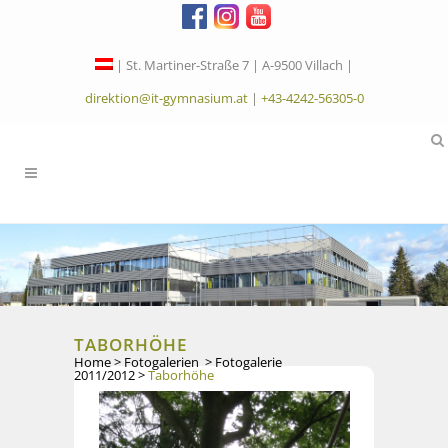
| St. Martiner-Straße 7 | A-9500 Villach |
direktion@it-gymnasium.at
|
+43-4242-56305-0
TABORHÖHE
Home
>
Fotogalerien
>
Fotogalerie
2011/2012
>
Taborhöhe