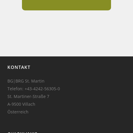
KONTAKT
BG|BRG St. Martin
Telefon:
+43-4242-56305-0
St. Martiner-Straße 7
A-9500 Villach
Österreich