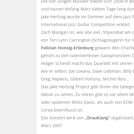
Die vier jungen Musiker haben sich 2004 in B
und touren Anfang März sieben Tage lang dur
Jake Hertzog wurde im Sommer auf dem Jazz F
International Jazz Guitar Competition erklärt.
Zach Mangan ist, wie alle vier, Stipendiat a
von Teri Lynn Carrington (Schlagzeugerin für
Felician Honsig-Erlenburg
gewann den Charlie
gehört zu den talentiertesten Saxophonisten Ö
Holger Scheidt macht das Quartett mit seiner E
wie er selbst: Joe Lovano, Dave Liebman, Bill
Greg Hopkins, Gilbert Fortuny, Michel Reis…
Das Jake Hertzog Project gibt Ihnen die Gel
Aktion zu sehen. Zu Hören gibt es vor allem M
oder späterem Miles Davis, als auch von ECM-
Corea beeinflusst ist.
Das Konzert wird von
„Drauklang“
organisiert
März 2007