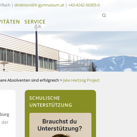
Villach |
direktion@it-gymnasium.at
|
+43-4242-56305-0
VITÄTEN
SERVICE
ere Absolventen sind erfolgreich
>
Jake Hertzog Project
SCHULISCHE
UNTERSTÜTZUNG
nburg
n der