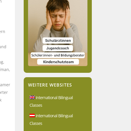
n
ern
 und
ng,
ufman,
WEITERE WEBSITES
samer
rter
International Bilingual
k
Classes
International Bilingual
Classes