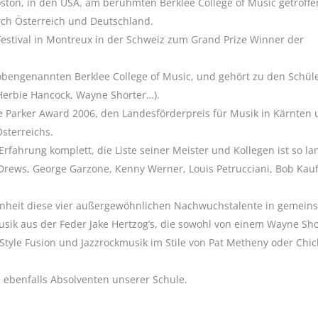
oston, in den USA, am berühmten Berklee College of Music getroffe
ch Österreich und Deutschland.
estival in Montreux in der Schweiz zum Grand Prize Winner der
m obengenannten Berklee College of Music, und gehört zu den Schül
 Herbie Hancock, Wayne Shorter…).
 Parker Award 2006, den Landesförderpreis für Musik in Kärnten
sterreichs.
rfahrung komplett, die Liste seiner Meister und Kollegen ist so la
y Drews, George Garzone, Kenny Werner, Louis Petrucciani, Bob Ka
egenheit diese vier außergewöhnlichen Nachwuchstalente in gemein
usik aus der Feder Jake Hertzog’s, die sowohl von einem Wayne Sho
Style Fusion und Jazzrockmusik im Stile von Pat Metheny oder Chic
, ebenfalls Absolventen unserer Schule.