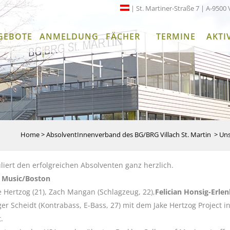
| St. Martiner-Straße 7 | A-9500 
GEBOTE
ANMELDUNG
FÄCHER
TERMINE
AKTI
Home
>
AbsolventInnenverband des BG/BRG Villach St. Martin
>
Uns
iert den erfolgreichen Absolventen ganz herzlich.
f Music/Boston
 Hertzog (21), Zach Mangan (Schlagzeug, 22),
Felician Honsig-Erle
ger Scheidt (Kontrabass, E-Bass, 27) mit dem Jake Hertzog Project i
.