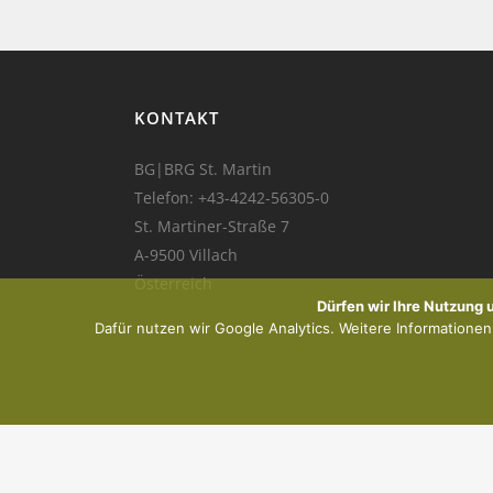
KONTAKT
BG|BRG St. Martin
Telefon:
+43-4242-56305-0
St. Martiner-Straße 7
A-9500 Villach
Österreich
Dürfen wir Ihre Nutzung
Dafür nutzen wir Google Analytics. Weitere Informationen f