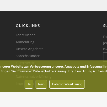
QUICKLINKS
S
LehrerInnen
Fa
Anmeldung
je
Unsere Angebote
hi
Sprechstunden
Elternverein
Ik
 unserer Website zur Verbesserung unseres Angebots und Erfassung Ihr
Abendgymnasium
inden Sie in unserer Datenschutzerklärung. Ihre Einwilligung ist freiwil
Datenschutzerklärung
Impressum
Ja
Nein
Datenschutzerklärung
Vorsprung durch Innovation