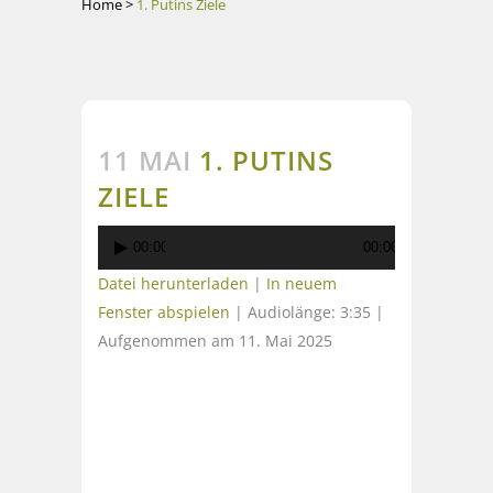
Home
>
1. Putins Ziele
11 MAI
1. PUTINS
ZIELE
Audio-
00:00
00:00
Player
Datei herunterladen
|
In neuem
Fenster abspielen
|
Audiolänge: 3:35
|
Aufgenommen am 11. Mai 2025