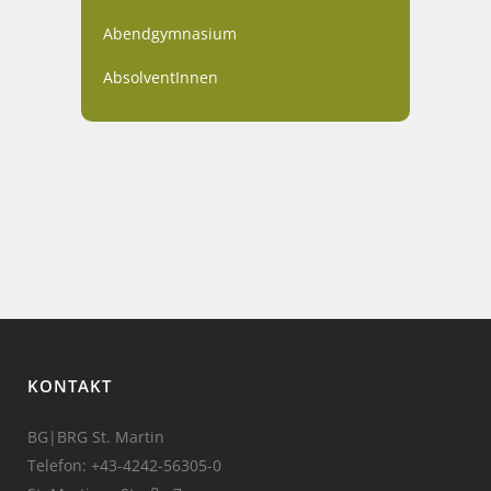
Abendgymnasium
AbsolventInnen
KONTAKT
BG|BRG St. Martin
Telefon:
+43-4242-56305-0