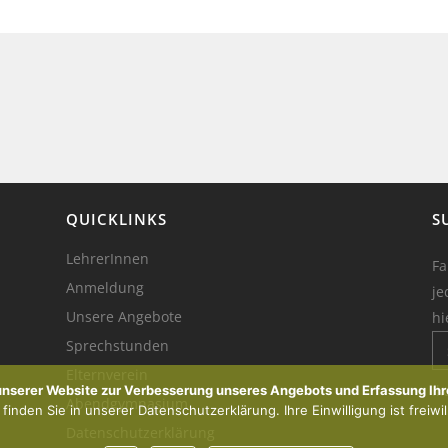
QUICKLINKS
S
LehrerInnen
Fa
Anmeldung
je
Unsere Angebote
hi
Sprechstunden
Elternverein
Ik
 unserer Website zur Verbesserung unseres Angebots und Erfassung Ihr
Abendgymnasium
inden Sie in unserer Datenschutzerklärung. Ihre Einwilligung ist freiwil
Datenschutzerklärung