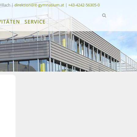
Villach |
direktion@it-gymnasium.at
|
+43-4242-56305-0
VITÄTEN
SERVICE