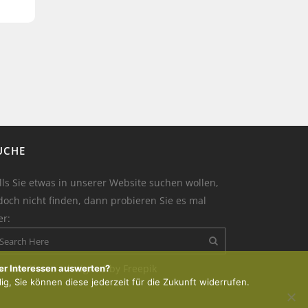
UCHE
lls Sie etwas in unserer Website suchen wollen,
doch nicht finden, dann probieren Sie es mal
er:
on der Kerze : designed by Freepik
er Interessen auswerten?
lig, Sie können diese jederzeit für die Zukunft widerrufen.