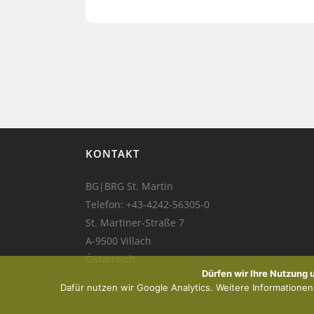
KONTAKT
BG|BRG St. Martin
Telefon:
+43-4242-56305-0
St. Martiner-Straße 7
A-9500 Villach
Österreich
Dürfen wir Ihre Nutzung
Dafür nutzen wir Google Analytics. Weitere Informationen f