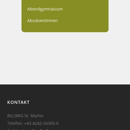
Abendgymnasium
AbsolventInnen
KONTAKT
BG|BRG St. Martin
Telefon:
+43-4242-56305-0