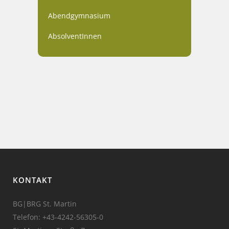
Abendgymnasium
AbsolventInnen
KONTAKT
BG|BRG St. Martin
Telefon:
+43-4242-56305-0