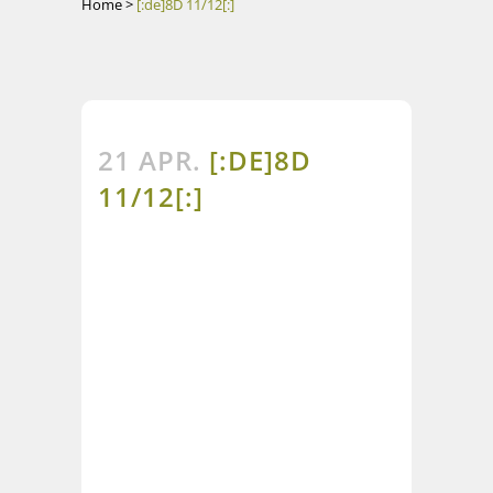
Home
>
[:de]8D 11/12[:]
21 APR.
[:DE]8D
11/12[:]