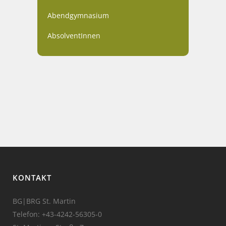
Abendgymnasium
AbsolventInnen
KONTAKT
BG|BRG St. Martin
Telefon:
+43-4242-56305-0