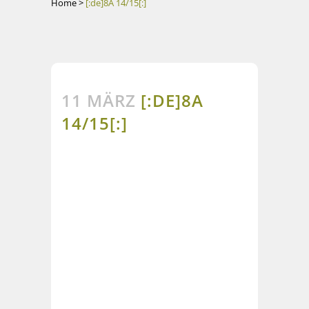
Home
>
[:de]8A 14/15[:]
11 MÄRZ
[:DE]8A
14/15[:]