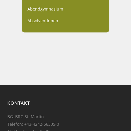
Abendgymnasium
AbsolventInnen
KONTAKT
BG|BRG St. Martin
Telefon:
+43-4242-56305-0