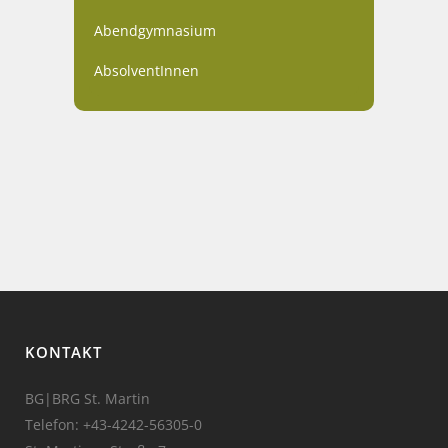
Abendgymnasium
AbsolventInnen
KONTAKT
BG|BRG St. Martin
Telefon:
+43-4242-56305-0