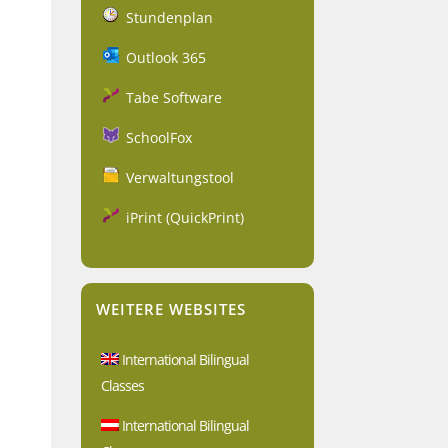
Stundenplan
Outlook 365
Tabe Software
SchoolFox
Verwaltungstool
iPrint (QuickPrint)
WEITERE WEBSITES
International Bilingual
Classes
International Bilingual