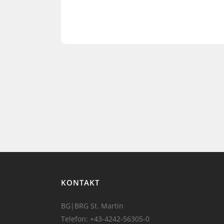
KONTAKT
BG|BRG St. Martin
Telefon:
+43-4242-56305-0