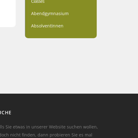
Classes
Abendgymnasium
AbsolventInnen
UCHE
lls Sie etwas in unserer Website suchen wollen,
doch nicht finden, dann probieren Sie es mal