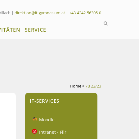
Villach |
direktion@it-gymnasium.at
|
+43-4242-56305-0
VITÄTEN
SERVICE
Home
>
7B 22/23
IT-SERVICES
Moodle
Intranet - Filr