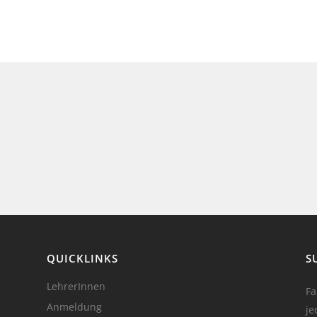
QUICKLINKS
S
LehrerInnen
Fa
Anmeldung
je