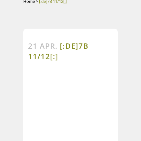
Home
>
[:de]7B 11/12[:]
21 APR.
[:DE]7B
11/12[:]