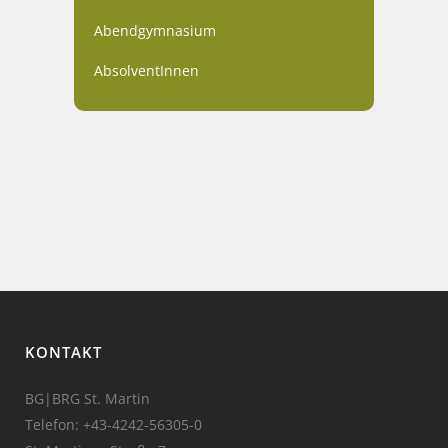
Abendgymnasium
AbsolventInnen
KONTAKT
BG|BRG St. Martin
Telefon:
+43-4242-56305-0