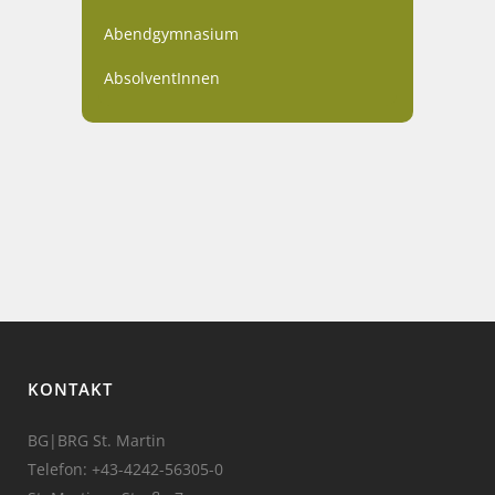
Abendgymnasium
AbsolventInnen
KONTAKT
BG|BRG St. Martin
Telefon:
+43-4242-56305-0