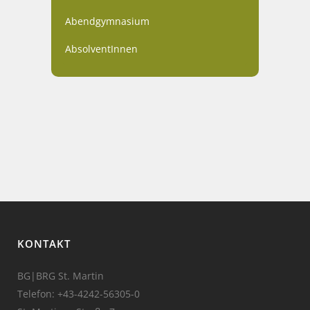
Abendgymnasium
AbsolventInnen
KONTAKT
BG|BRG St. Martin
Telefon:
+43-4242-56305-0