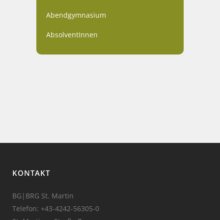
Abendgymnasium
AbsolventInnen
KONTAKT
BG|BRG St. Martin
Telefon:
+43-4242-56305-0