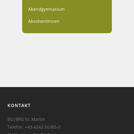
Abendgymnasium
AbsolventInnen
KONTAKT
BG|BRG St. Martin
Telefon:
+43-4242-56305-0