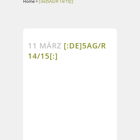
Home
>
[:de]5AG/R 14/15[:]
11 MÄRZ
[:DE]5AG/R
14/15[:]