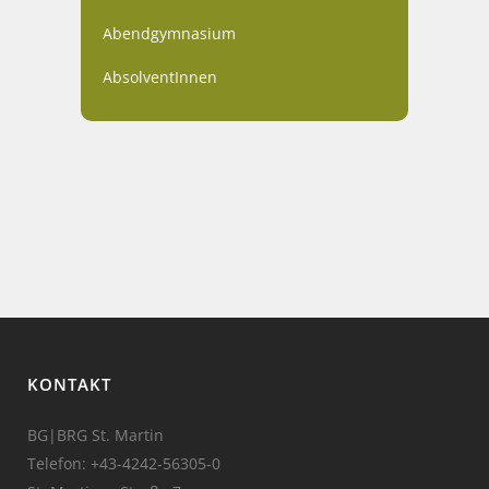
Abendgymnasium
AbsolventInnen
KONTAKT
BG|BRG St. Martin
Telefon:
+43-4242-56305-0