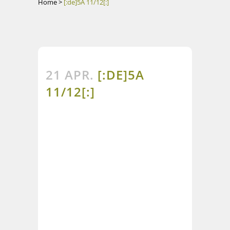
Home
>
[:de]5A 11/12[:]
21 APR.
[:DE]5A
11/12[:]