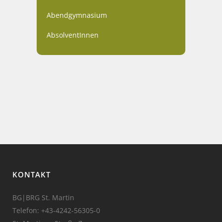
Abendgymnasium
AbsolventInnen
KONTAKT
BG|BRG St. Martin
Telefon:
+43-4242-56305-0