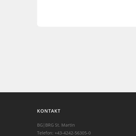
KONTAKT
BG|BRG St. Martin
Telefon:
+43-4242-56305-0