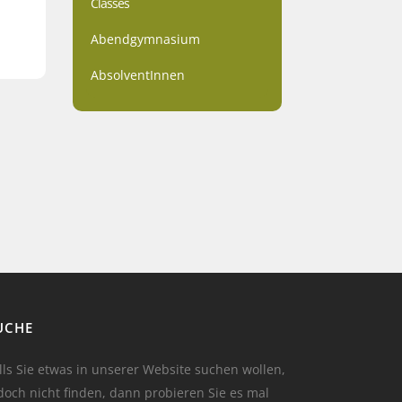
Classes
Abendgymnasium
AbsolventInnen
UCHE
lls Sie etwas in unserer Website suchen wollen,
doch nicht finden, dann probieren Sie es mal