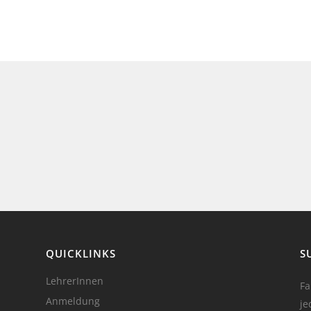
QUICKLINKS
S
LehrerInnen
Fa
Anmeldung
je