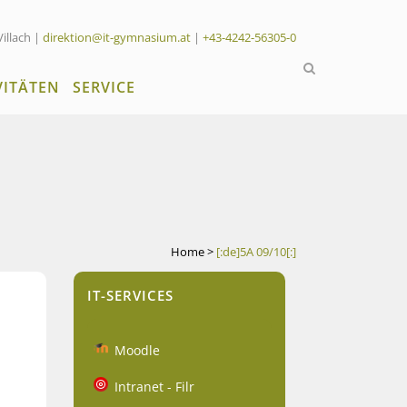
Villach |
direktion@it-gymnasium.at
|
+43-4242-56305-0
VITÄTEN
SERVICE
Home
>
[:de]5A 09/10[:]
IT-SERVICES
Moodle
Intranet - Filr