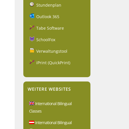
Stundenplan
Outlook 365
Tabe Software
SchoolFox
Verwaltungstool
iPrint (QuickPrint)
WEITERE WEBSITES
International Bilingual
Classes
International Bilingual