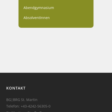
Abendgymnasium
AbsolventInnen
KONTAKT
BG|BRG St. Martin
Telefon:
+43-4242-56305-0