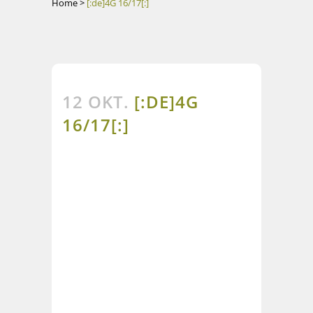
Home
>
[:de]4G 16/17[:]
12 OKT.
[:DE]4G
16/17[:]