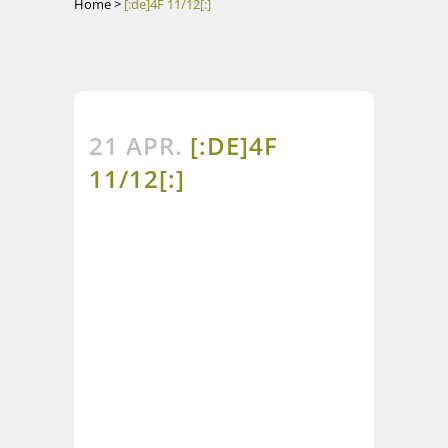
Home
>
[:de]4F 11/12[:]
21 APR.
[:DE]4F
11/12[:]