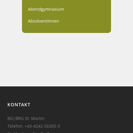
Abendgymnasium
AbsolventInnen
KONTAKT
BG|BRG St. Martin
Telefon:
+43-4242-56305-0