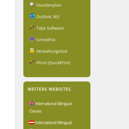
Stundenplan
Outlook 365
Tabe Software
SchoolFox
Verwaltungstool
iPrint (QuickPrint)
WEITERE WEBSITES
International Bilingual
Classes
International Bilingual