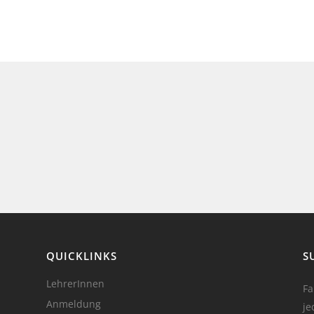
QUICKLINKS
S
LehrerInnen
Fa
Anmeldung
je