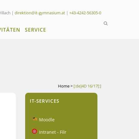
Villach |
direktion@it-gymnasium.at
|
+43-4242-56305-0
VITÄTEN
SERVICE
Home
>
[:de]4D 16/17[:]
IT-SERVICES
Moodle
Intranet - Filr