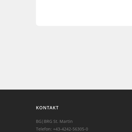
KONTAKT
BG|BRG St. Martin
Telefon:
+43-4242-56305-0