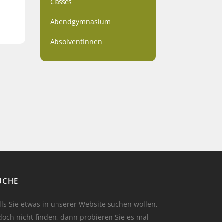
Classes
Abendgymnasium
AbsolventInnen
UCHE
lls Sie etwas in unserer Website suchen wollen,
doch nicht finden, dann probieren Sie es mal