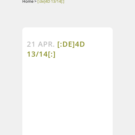
Home
>
[:de]4D 13/14[:]
21 APR.
[:DE]4D
13/14[:]