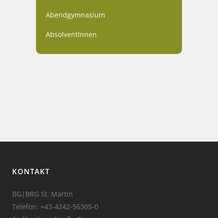
Abendgymnasium
AbsolventInnen
KONTAKT
BG|BRG St. Martin
Telefon:
+43-4242-56305-0