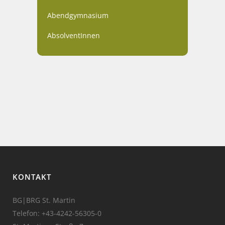
Abendgymnasium
AbsolventInnen
KONTAKT
BG|BRG St. Martin
Telefon:
+43-4242-56305-0