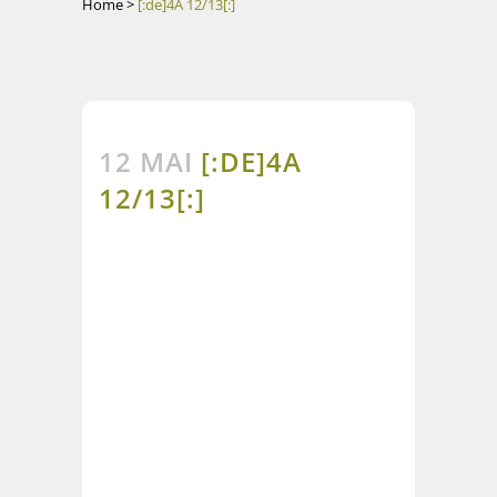
Home
>
[:de]4A 12/13[:]
12 MAI
[:DE]4A
12/13[:]