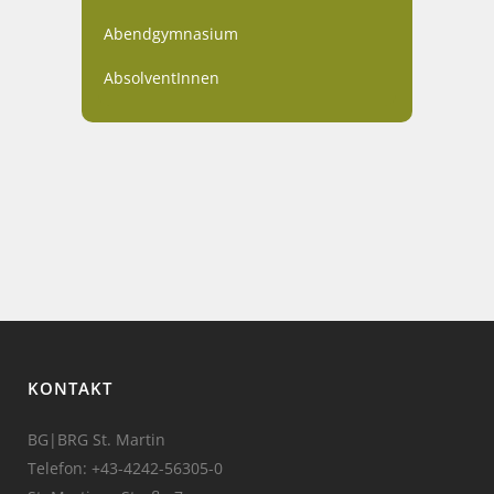
Abendgymnasium
AbsolventInnen
KONTAKT
BG|BRG St. Martin
Telefon:
+43-4242-56305-0