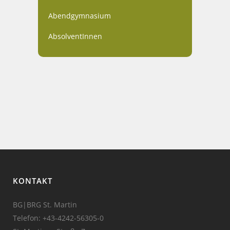
Abendgymnasium
AbsolventInnen
KONTAKT
BG|BRG St. Martin
Telefon:
+43-4242-56305-0