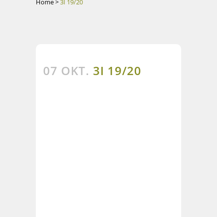
Home
>
3I 19/20
07 OKT.
3I 19/20