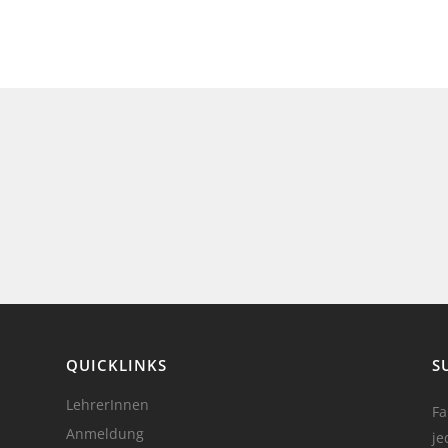
QUICKLINKS
S
LehrerInnen
Fa
Anmeldung
je