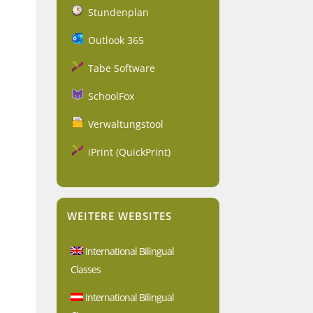
Stundenplan
Outlook 365
Tabe Software
SchoolFox
Verwaltungstool
iPrint (QuickPrint)
WEITERE WEBSITES
International Bilingual
Classes
International Bilingual