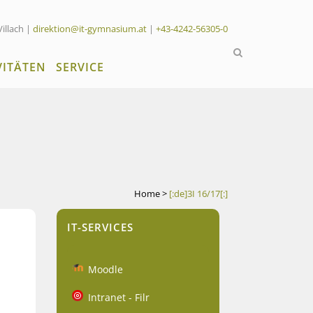
Villach |
direktion@it-gymnasium.at
|
+43-4242-56305-0
VITÄTEN
SERVICE
Home
>
[:de]3I 16/17[:]
IT-SERVICES
Moodle
Intranet - Filr