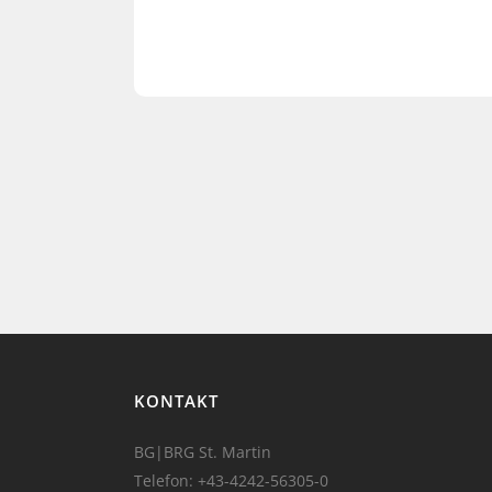
KONTAKT
BG|BRG St. Martin
Telefon:
+43-4242-56305-0