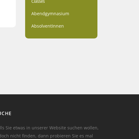
Classes
Abendgymnasium
AbsolventInnen
UCHE
lls Sie etwas in unserer Website suchen wollen,
doch nicht finden, dann probieren Sie es mal